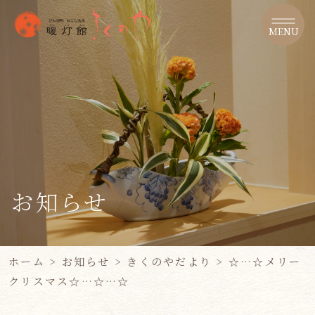
MENU
お知らせ
ホーム
>
お知らせ
>
きくのやだより
>
☆…☆メリー
クリスマス☆…☆…☆