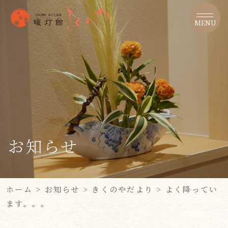
MENU
お知らせ
ホーム
>
お知らせ
>
きくのやだより
>
よく降ってい
ます。。。