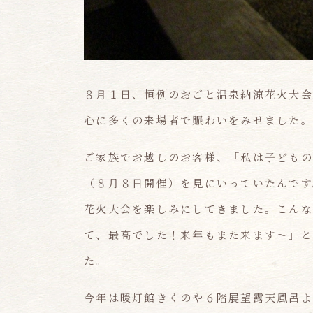
８月１日、恒例のおごと温泉納涼花火大会
心に多くの来場者で賑わいをみせました。
ご家族でお越しのお客様、「私は子どもの
（８月８日開催）を見にいっていたんです
花火大会を楽しみにしてきました。こんな
て、最高でした！来年もまた来ます～」と
た。
今年は暖灯館きくのや６階展望露天風呂よ