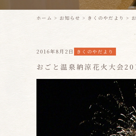
ホーム
>
お知らせ
>
きくのやだより
>
2016年8月2日
きくのやだより
おごと温泉納涼花火大会20